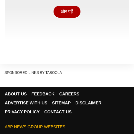
और पढ़ें
SPONSORED LINKS BY TABOOLA
ABOUT US
FEEDBACK
CAREERS
इसके अलावा, आम उत्पादन करने वाले देशों में भारत पहले नंबर पर
ADVERTISE WITH US
SITEMAP
DISCLAIMER
है और इस मामले में दुनिया में सबसे आगे है. भारत में उगाई जाने वाली
PRIVACY POLICY
CONTACT US
1,000 किस्मों में से सिर्फ तीस के आस-पास ही ऐसी किस्में हैं
जिनकी खेती बड़े पैमाने पर और व्यवस्थित तरीके से कमर्शियल स्तर
ABP NEWS GROUP WEBSITES
पर की जाती है ताकि उन्हें घरेलू बाजारों में बेचा जा सके और