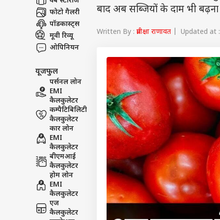
वेब स्टोरीज
बाद अब सब्जियों के दाम भी बढ़ना श
फोटो गैलरी
पॉडकास्ट्स
Written By :
प्रतीक्षा राणावत
| Updated at :
मूवी रिव्यू
ओपिनियन
यूजफुल
पर्सनल लोन
EMI
कैलकुलेटर
कम्पैटिबिलिटी
कैलकुलेटर
कार लोन
EMI
कैलकुलेटर
बीएमआई
कैलकुलेटर
होम लोन
EMI
कैलकुलेटर
एज
कैलकुलेटर