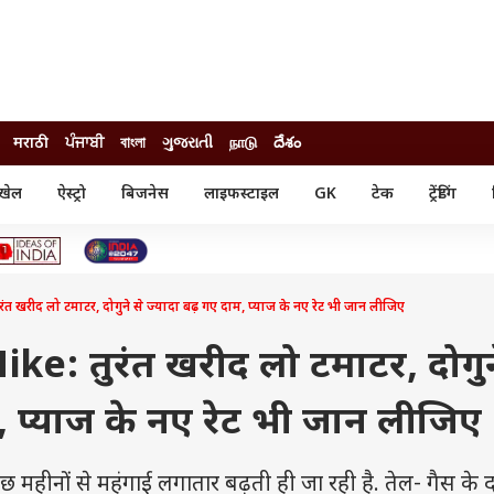
मराठी
ਪੰਜਾਬੀ
বাংলা
ગુજરાતી
நாடு
దేశం
खेल
ऐस्ट्रो
बिजनेस
लाइफस्टाइल
GK
टेक
ट्रेंडिंग
ंजन
ऑटो
खेल
ुड
कार
क्रिकेट
री सिनेमा
टेक्नोलॉजी
शिक्षा
ल सिनेमा
रीद लो टमाटर, दोगुने से ज्यादा बढ़ गए दाम, प्याज के नए रेट भी जान लीजिए
मोबाइल
रिजल्ट
्रिटीज
चैटजीपीटी
नौकरी
ी
e: तुरंत खरीद लो टमाटर, दोगुन
गैजेट
वेब स्टोरीज
, प्याज के नए रेट भी जान लीजिए
यूटिलिटी न्यूज़
कल्चर
फैक्ट चेक
ीनों से महंगाई लगातार बढ़ती ही जा रही है. तेल- गैस के दा