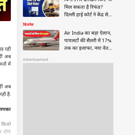
बिना ITR दाखिल किए भी
मिल सकता है रिफंड?
दिल्ली हाई कोर्ट ने केंद्र से
मांगा जवाब
बिजनेस
Air India का बड़ा ऐलान,
पायलटों की सैलरी में 17%
तक का इजाफा, नया वेतन
ड़ रही
ढांचा लागू
हीं अब
Advertisement
ों में
हीं अब
ही है.
ै आपका
ि किलो
र सीधे