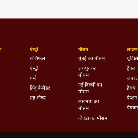
ज़
ऐस्ट्रो
मौसम
लाइफस
राशिफल
मुंबई का मौसम
यूटिलि
ऐस्ट्रो
जयपुर का
ट्रैवल
मौसम
धर्म
जनरल
नई दिल्ली का
हिंदू कैलेंडर
हेल्थ
मौसम
ग्रह गोचर
फैशन
लखनऊ का
ऐग्रक
मौसम
नोएडा का मौसम