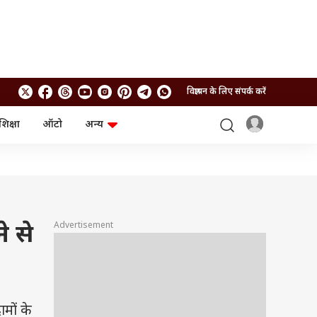
विज्ञापन के लिए संपर्क करें
शिक्षा
ऑटो
अन्य
बिजनेस
लाइफस्टाइल
पर्सनल फाइनेंस
स्वास्थ्य
स्टॉक मार्केट
ट्रैवल
म्यूचुअल फंड्स
फूड
क्रिप्टो
फैशन
आईपीओ
Health and Fitness
Advertisement
े से
फोटो गैलरी
जनरल नॉलेज
वीडियो
मों के