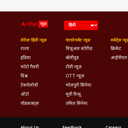
लेटेस्ट हिंदी न्यूज़
एंटरटेनमेंट न्यूज़
स्पोर्ट्स न्यू
राज्य
विजुअल स्टोरीज़
क्रिकेट
इंडिया
बॉलीवुड
आईपीएल
फोटो गैलरी
टीवी न्यूज़
विश्व
OTT न्यूज़
टेक्नोलॉजी
भोजपुरी सिनेमा
ऑटो
मूवी रिव्यू
पॉडकास्ट्स
तमिल सिनेमा
About Us
Feedback
Careers