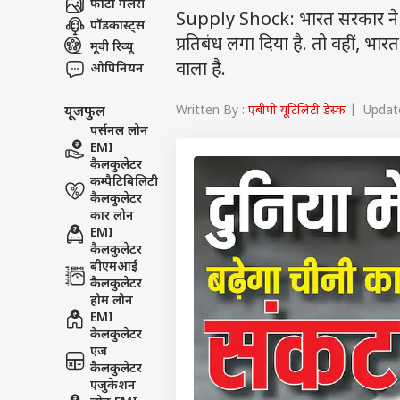
फोटो गैलरी
Supply Shock: भारत सरकार ने बेहद
पॉडकास्ट्स
प्रतिबंध लगा दिया है. तो वहीं, भ
मूवी रिव्यू
वाला है.
ओपिनियन
Written By :
एबीपी यूटिलिटी डेस्क
| Update
यूजफुल
पर्सनल लोन
EMI
कैलकुलेटर
कम्पैटिबिलिटी
कैलकुलेटर
कार लोन
EMI
कैलकुलेटर
बीएमआई
कैलकुलेटर
होम लोन
EMI
कैलकुलेटर
एज
कैलकुलेटर
एजुकेशन