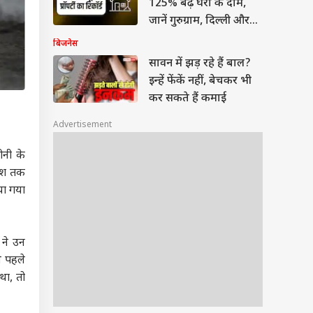
125% बढ़े घरों के दाम,
जानें गुरुग्राम, दिल्ली और
मुंबई का हाल
बिजनेस
सावन में झड़ रहे हैं बाल?
इन्हें फेंकें नहीं, बेचकर भी
कर सकते हैं कमाई
Advertisement
ीनी के
देश तक
या गया
 ने उन
े पहले
था, तो