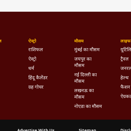
ज़
ऐस्ट्रो
मौसम
लाइफस
राशिफल
मुंबई का मौसम
यूटिलि
ऐस्ट्रो
जयपुर का
ट्रैवल
मौसम
धर्म
जनरल
नई दिल्ली का
हिंदू कैलेंडर
हेल्थ
मौसम
ग्रह गोचर
फैशन
लखनऊ का
ऐग्रक
मौसम
नोएडा का मौसम
Advertise With Us
Sitemap
Disc