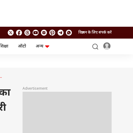
विज्ञापन के लिए संपर्क करें
शिक्षा
ऑटो
अन्य
बिजनेस
लाइफस्टाइल
पर्सनल फाइनेंस
स्वास्थ्य
स्टॉक मार्केट
ट्रैवल
म्यूचुअल फंड्स
फूड
..
क्रिप्टो
फैशन
आईपीओ
Health and Fitness
Advertisement
 का
फोटो गैलरी
जनरल नॉलेज
री
वीडियो