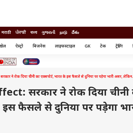
मराठी
ਪੰਜਾਬੀ
বাংলা
ગુજરાતી
நாடு
దేశం
खेल
ऐस्ट्रो
बिजनेस
लाइफस्टाइल
GK
टेक
ट्रेंडिंग
ंजन
ऑटो
खेल
ुड
कार
क्रिकेट
री सिनेमा
टेक्नोलॉजी
शिक्षा
ल सिनेमा
 ने रोक दिया चीनी का एक्सपोर्ट, भारत के इस फैसले से दुनिया पर पड़ेगा भारी असर, लेकिन.
मोबाइल
रिजल्ट
्रिटीज
चैटजीपीटी
नौकरी
ी
fect: सरकार ने रोक दिया चीनी
गैजेट
वेब स्टोरीज
े इस फैसले से दुनिया पर पड़ेगा भा
यूटिलिटी न्यूज़
कल्चर
फैक्ट चेक