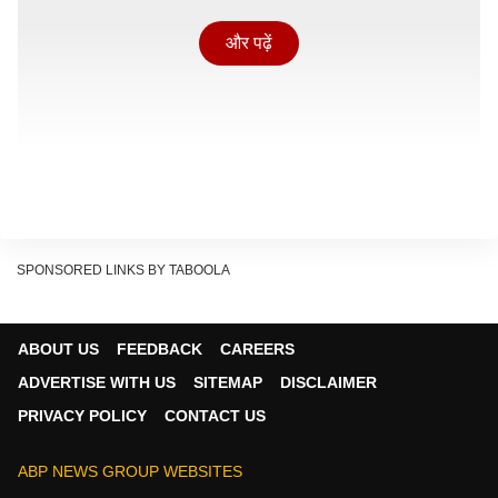
और पढ़ें
SPONSORED LINKS BY TABOOLA
ABOUT US
FEEDBACK
CAREERS
वेदांता ऑयल एंड गैस लिमिटेड NSE पर 38 रुपये प्रति शेयर पर
ADVERTISE WITH US
SITEMAP
DISCLAIMER
लिस्ट हुई, जबकि वेदांता पावर लिमिटेड और वेदांता आयरन एंड
PRIVACY POLICY
CONTACT US
स्टील लिमिटेड के शेयर क्रमशः 41.8 रुपये और 20 रुपये पर
लिस्ट हुए. वेदांता लिमिटेड (जो मूल लिस्टेड कंपनी बनी रही) के
ABP NEWS GROUP WEBSITES
शेयर 311.2 रुपये पर ट्रेड कर रहे थे, जो 1.6 प्रतिशत की बढ़त