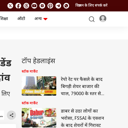
विज्ञापन के लिए संपर्क करें
शिक्षा
ऑटो
अन्य
बिजनेस
लाइफस्टाइल
पर्सनल फाइनेंस
स्वास्थ्य
स्टॉक मार्केट
ट्रैवल
म्यूचुअल फंड्स
फूड
क्रिप्टो
फैशन
आईपीओ
Health and Fitness
टॉप हेडलाइंस
ेंड
फोटो गैलरी
जनरल नॉलेज
स्टॉक मार्केट
ांव
रेपो रेट पर फैसले के बाद
वीडियो
बिगड़ी शेयर बाजार की
े लिए
चाल, 79000 के स्तर से
लुढ़का सेंसेक्स
स्टॉक मार्केट
डाबर से उठा लोगों का
भरोसा, FSSAI के एक्शन
के बाद शेयरों में गिरावट