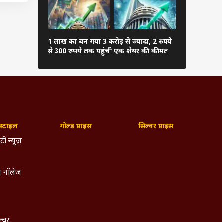
िविडेंड
र नहीं
सुपरस्टार रा
1 लाख का बन गया 3 करोड़ से ज्यादा, 2 रुपये
चुके हैं 11 
से 300 रुपये तक पहुंची एक शेयर की कीमत
झटका
पये की
 बाजार
om की
्टाइल
गोल्ड प्राइस
सिल्वर प्राइस
ॉक..
टी न्यूज़
 नॉलेज
स की
ल से
ोंने
िया.
ल्चर