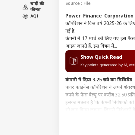
Source : File
चांदी की
इंडिय
कीमत
एडवर्टाइज विथ अस
Power Finance Corporation 
AQI
प्राइवेसी पॉलिसी
कॉर्पोरेशन ने वित्त वर्ष 2025-26 के ल
गई है.
कॉन्टैक्ट अस
कंपनी ने 17 मार्च को लिए गए इस फैसले 
सेंड फीडबैक
लखीम
आइए जानते हैं, इस विषय में...
अबाउट अस
आशी
शर्तो
इंडिय
Show Quick Read
करियर्स
इनका
Key points generated by AI, ve
भूष
कंपनी ने दिया 3.25 रुपये का डिविडेंड
पावर फाइनेंस कॉर्पोरेशन ने अपने शेयरधा
Gen 
रुपये के फेस वैल्यू पर करीब 32.50 प्रत
की भ
LOGIN
इसका मतलब है कि कंपनी निवेशकों को उ
को प
भी लागू किया जाएगा. जिससे निवेशकों क
क्या है रिकॉर्ड डेट?
पावर फाइनेंस कॉर्पोरेशन ने इस डिव
शेयरधारकों के नाम कंपनी लिस्ट में शामिल