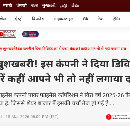
मराठी
ਪੰਜਾਬੀ
বাংলা
ગુજરાતી
நாடு
దేశం
खेल
ऐस्ट्रो
बिजनेस
लाइफस्टाइल
GK
टेक
ट्रेंडिंग
ंजन
ऑटो
खेल
ुड
कार
क्रिकेट
री सिनेमा
टेक्नोलॉजी
शिक्षा
ल सिनेमा
ए खुशखबरी! इस कंपनी ने दिया डिविडेंड का तोहफा, चेक करें कहीं आपने भी तो नहीं लगाया दांव
मोबाइल
रिजल्ट
्रिटीज
चैटजीपीटी
नौकरी
ी
खुशखबरी! इस कंपनी ने दिया डिविड
गैजेट
वेब स्टोरीज
ं कहीं आपने भी तो नहीं लगाया द
यूटिलिटी न्यूज़
कल्चर
फैक्ट चेक
 फाइनेंस कंपनी पावर फाइनेंस कॉर्पोरेशन ने वित्त वर्ष 2025-26 क
 है. जिससे शेयर बाजार में इसकी चर्चा तेज हो गई है....
 : 18 Mar 2026 06:09 PM (IST)