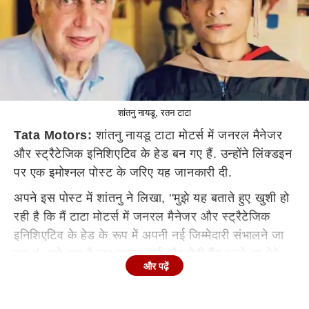
शांतनु नायडू, रतन टाटा
Tata Motors:
शांतनु नायडू टाटा मोटर्स में जनरल मैनेजर
और स्ट्रैटेजिक इनिशिएटिव के हेड बन गए हैं. उन्होंने लिंक्डइन
पर एक इमोश्नल पोस्ट के जरिए यह जानकारी दी.
अपने इस पोस्ट में शांतनु ने लिखा, ''मुझे यह बताते हुए खुशी हो
रही है कि मैं टाटा मोटर्स में जनरल मैनेजर और स्ट्रैटेजिक
इनिशिएटिव के हेड के रूप में अपनी नई जिम्मेदारी संभालने जा
रहा हूं. मुझे याद है जब व्हाइट शर्ट और नेवी पैंट पहने हुए मेरे
और पढ़ें
पिता टाटा मोटर्स प्लांट से घर आते थे और मैं खिड़की पर उनका
इंतजार करता था. अब यह साइकिल पूरा हो रहा है.''