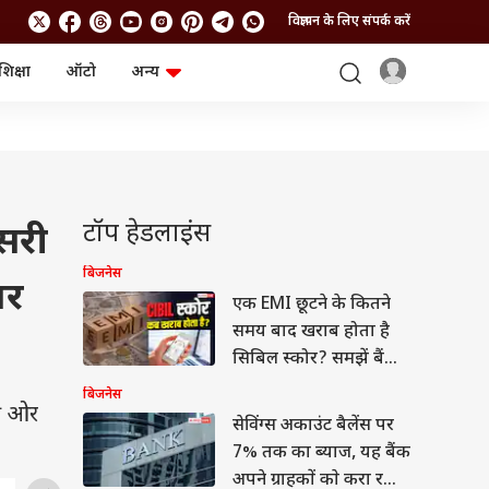
विज्ञापन के लिए संपर्क करें
शिक्षा
ऑटो
अन्य
बिजनेस
लाइफस्टाइल
पर्सनल फाइनेंस
स्वास्थ्य
स्टॉक मार्केट
ट्रैवल
म्यूचुअल फंड्स
फूड
क्रिप्टो
फैशन
आईपीओ
Health and Fitness
टॉप हेडलाइंस
सरी
फोटो गैलरी
जनरल नॉलेज
बिजनेस
बर
एक EMI छूटने के कितने
वीडियो
समय बाद खराब होता है
सिबिल स्कोर? समझें बैंक
के नियम
बिजनेस
की ओर
सेविंग्स अकाउंट बैलेंस पर
7% तक का ब्याज, यह बैंक
अपने ग्राहकों काे करा रहा