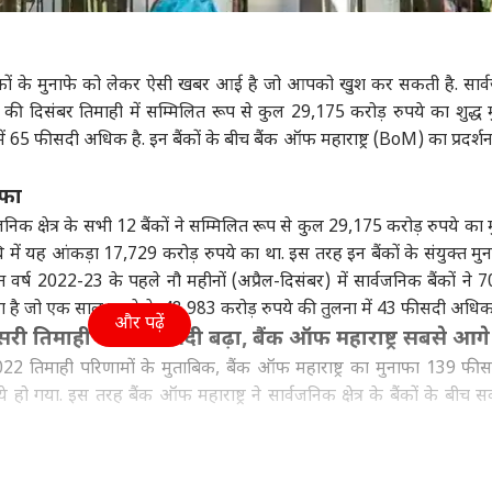
ा
बिहार
क्रिकेट
बॉली
ंकों के मुनाफे को लेकर ऐसी खबर आई है जो आपको खुश कर सकती है. सार
त वर्ष की दिसंबर तिमाही में सम्मिलित रूप से कुल 29,175 करोड़ रुपये का शुद्ध
 65 फीसदी अधिक है. इन बैंकों के बीच बैंक ऑफ महाराष्ट्र (BoM) का प्रदर्श
 बनर्जी की TMC का
नीतीश के हटने से BJP हारी?
डेब्यू मैच में फिफ्टी, फिर
'बं
 सांसदों पर चौंकाने
अनंत सिंह के बयान पर JDU
दोबारा नहीं मिला मौका;
कर र
ाफा
 बयान, '7 से 8
ा
का रिएक्शन आया
इंडिया
जानें इस भारतीय क्रिकेटर
एग्रीकल्चर
मैंन
टेक्
...'
की कहानी
किय
्वजनिक क्षेत्र के सभी 12 बैंकों ने सम्मिलित रूप से कुल 29,175 करोड़ रुपये का
ं यह आंकड़ा 17,729 करोड़ रुपये का था. इस तरह इन बैंकों के संयुक्त मुना
्त वर्ष 2022-23 के पहले नौ महीनों (अप्रैल-दिसंबर) में सार्वजनिक बैंकों ने 
या है जो एक साल पहले के 48,983 करोड़ रुपये की तुलना में 43 फीसदी अधिक 
और पढ़ें
सभा सचिवालय के
'क्या आपमें हिम्मत है कि...',
मध्यप्रदेश-राजस्थान के
Wha
सरी तिमाही में 65 फीसदी बढ़ा, बैंक ऑफ महाराष्ट्र सबसे आगे
शक की संदिग्ध मौत,
मल्लिकार्जुन खरगे का
किसान ध्यान दें, इन फसलों
अपड
2022 तिमाही परिणामों के मुताबिक, बैंक ऑफ महाराष्ट्र का मुनाफा 139 फी
ट से मिला सुसाइड नोट;
राज्यसभा में किरेन रिजिजू
में सबसे ज्यादा मुनाफा
फीचर
 गया. इस तरह बैंक ऑफ महाराष्ट्र ने सार्वजनिक क्षेत्र के बैंकों के बीच सर
 के जिक्र ने बढ़ाए सवाल
को चैलेंज
 अन्य बैंकों का हाल
र है जिसने तीसरी तिमाही में 653 करोड़ रुपये का मुनाफा कमाया. यह पिछले वित्