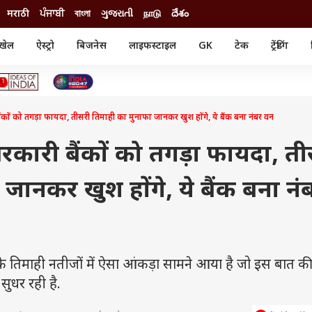
मराठी
ਪੰਜਾਬੀ
বাংলা
ગુજરાતી
நாடு
దేశం
खेल
ऐस्ट्रो
बिजनेस
लाइफस्टाइल
GK
टेक
ट्रेंडिंग
ंजन
ऑटो
खेल
ुड
कार
क्रिकेट
री सिनेमा
टेक्नोलॉजी
शिक्षा
ल सिनेमा
 को तगड़ा फायदा, तीसरी तिमाही का मुनाफा जानकर खुश होंगे, ये बैंक बना नंबर वन
मोबाइल
रिजल्ट
्रिटीज
चैटजीपीटी
नौकरी
ी
कारी बैंकों को तगड़ा फायदा, ती
गैजेट
वेब स्टोरीज
जानकर खुश होंगे, ये बैंक बना नं
यूटिलिटी न्यूज़
कल्चर
फैक्ट चेक
े तिमाही नतीजों में ऐसा आंकड़ा सामने आया है जो इस बात 
सुधर रही है.