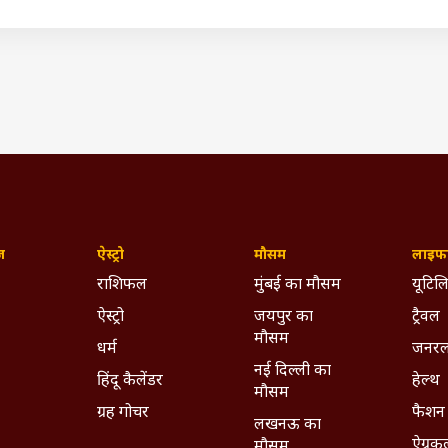
110 फीसदी अधिक है. यूनियन बैंक ऑफ इंडिया और इंडियन बैंक भी तिमाही म
ने में सफल रहे हैं. मुंबई स्थित यूनियन बैंक ऑफ इंडिया ने 2,245 करोड़ रु
की समान अवधि के मुकाबले 107 फीसदी अधिक है. चेन्नई स्थित इंडियन बैंक
 रुपये हो गया.
नाफा
त्त वर्ष की पहली तिमाही में लगभग 15,306 करोड़ रुपये का मुनाफा अर्जित किया 
 रुपये और दिसंबर तिमाही में 29,175 करोड़ रुपये हो गया.
IST)
ublic Sector Banks
SBI
Banks Profit
State Bank Of India
ज़
ऐस्ट्रो
मौसम
लाइफस
ywhere - Download ABPLIVE on
Android
and
iOS
now!
राशिफल
मुंबई का मौसम
यूटिलि
ऐस्ट्रो
जयपुर का
ट्रैवल
मौसम
धर्म
जनरल
नई दिल्ली का
हिंदू कैलेंडर
हेल्थ
मौसम
ग्रह गोचर
फैशन
लखनऊ का
ऐग्रक
मौसम