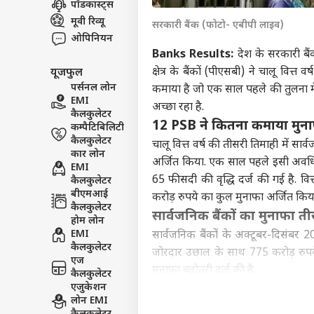
पॉडकास्ट्स
इंडिय
मूवी रिव्यू
सरकारी बैंक (फोटो- एबीपी लाइव)
एडवर्टाइज विथ अस
ओपिनियन
प्राइवेसी पॉलिसी
Banks Results:
देश के सरकारी बै
क्षेत्र के बैंकों (पीएसबी) ने चालू वित्
यूजफुल
कॉन्टैक्ट अस
पर्सनल लोन
कमाया है जो एक साल पहले की तुलना में
सेंड फीडबैक
EMI
ममता
अच्छा रहा है.
कैलकुलेटर
अबाउट अस
बागी
12 PSB ने कितना कमाया मुन
कम्पैटिबिलिटी
वाला
इंडिय
करियर्स
कैलकुलेटर
सांसद
चालू वित्त वर्ष की तीसरी तिमाही में सार
कार लोन
अर्जित किया. एक साल पहले इसी अवधि मे
EMI
65 फीसदी की वृद्धि दर्ज की गई है. वित
कैलकुलेटर
बीएमआई
करोड़ रुपये का कुल मुनाफा अर्जित कि
कैलकुलेटर
लोक
सार्वजनिक बैंकों का मुनाफा ती
होम लोन
निदे
EMI
सार्वजनिक बैंकों के अक्टूबर-दिसंबर 
LOGIN
फ्लै
कैलकुलेटर
जोरदार उछाल के साथ 775 करोड़ रुपये हो
कर्ज
एज
मुनाफा बढ़ोतरी दर्ज की है.
कैलकुलेटर
एजुकेशन
यूको बैंक दूसरे स्थान पर, जानें
लोन EMI
कोलकाता स्थित यूको बैंक दूसरे स्थान प