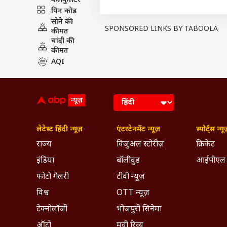
कैलकुलेटर
की तीसरी तिमाही के उसके मुनाफा से 
पिन कोड
फीसदी से अधिक मुनाफा वृद्धि हासिल कर
सोने की
SPONSORED LINKS BY TABOOLA
कीमत
शुद्ध मुनाफा कमाया जो एक साल पहले 
चांदी की
मुनाफा 102 फीसदी बढ़कर 1,396 करोड़
कीमत
लगातार बढ़ रहा है बैंकों का मु
AQI
सार्वजनिक क्षेत्र के बैंकों ने चालू वि
सितंबर तिमाही में बढ़कर 25,685 करोड़
PUBLISHED AT : 12 FEB 2023 08:00 PM (
Tags :
Banks
Bank Of India
P
लेटेस्ट हिंदी न्यूज़
एंटरटेनमेंट न्यूज़
स्पोर्ट्स न्यू
Breaking News, Anytime, An
राज्य
विजुअल स्टोरीज़
क्रिकेट
इंडिया
बॉलीवुड
आईपीएल
फोटो गैलरी
टीवी न्यूज़
विश्व
OTT न्यूज़
टेक्नोलॉजी
भोजपुरी सिनेमा
ऑटो
मूवी रिव्यू