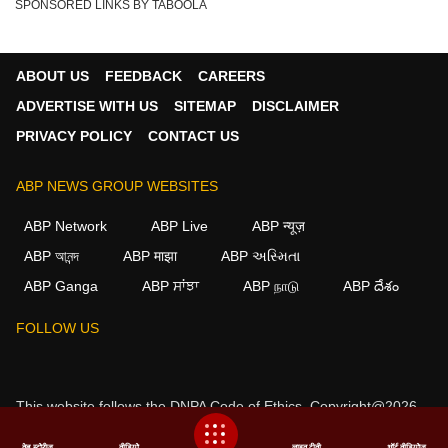
SPONSORED LINKS BY TABOOLA
ABOUT US
FEEDBACK
CAREERS
ADVERTISE WITH US
SITEMAP
DISCLAIMER
PRIVACY POLICY
CONTACT US
ABP NEWS GROUP WEBSITES
ABP Network
ABP Live
ABP न्यूज़
ABP আনন্দ
ABP माझा
ABP અસ્મિતા
ABP Ganga
ABP ਸਾਂਝਾ
ABP நாடு
ABP దేశం
FOLLOW US
This website follows the
DNPA Code of Ethics.
Copyright@2026.
All rights reserved.
वेब स्टोरीज
वीडियो
लाइव टीवी
शॉर्ट वीडियोज