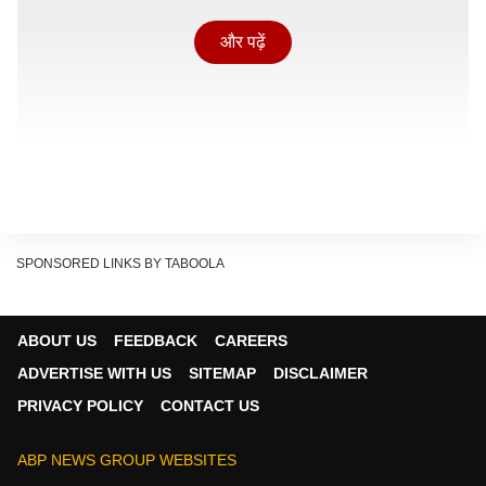
और पढ़ें
SPONSORED LINKS BY TABOOLA
ABOUT US
FEEDBACK
CAREERS
ADVERTISE WITH US
SITEMAP
DISCLAIMER
सरकार ने जारी किए आंकड़े
PRIVACY POLICY
CONTACT US
दरअसल हाल ही में पेट्रोलियम और प्राकृतिक गैस मंत्रालय ने
खुलासा किया है कि तेल कंपनियों का घाटा अब काफी कम हो गया है.
ABP NEWS GROUP WEBSITES
पेट्रोलियम मंत्रालय की जॉइंट सेक्रेटरी सुजाता शर्मा ने हाल ही में