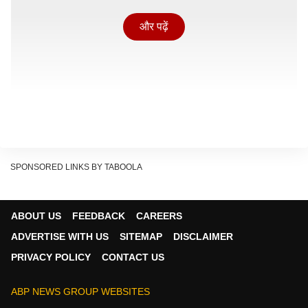
और पढ़ें
SPONSORED LINKS BY TABOOLA
ABOUT US
FEEDBACK
CAREERS
बिजनेस टूडे की रिपोर्ट के मुताबिक सूत्रों का कहना है कि 15 मई से
ADVERTISE WITH US
SITEMAP
DISCLAIMER
पहले देश में पेट्रोल और डीजल के दाम बढ़ सकते हैं. सबसे बड़ी
PRIVACY POLICY
CONTACT US
वजह है अंतरराष्ट्रीय बाजार में कच्चे तेल यानी क्रूड ऑयल की
कीमतों में आया भारी उछाल. कुछ समय पहले तक जो कच्चा तेल 70
ABP NEWS GROUP WEBSITES
डॉलर प्रति बैरल के आसपास था, वह अब 126 डॉलर प्रति बैरल