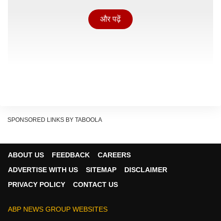
और पढ़ें
SPONSORED LINKS BY TABOOLA
ABOUT US
FEEDBACK
CAREERS
ADVERTISE WITH US
SITEMAP
DISCLAIMER
सरकार का फैसला
PRIVACY POLICY
CONTACT US
दरअसल हाल ही में सरकार ने किसानों की आय बढ़ाने के लिए अपने
बफर स्टॉक कार्यक्रम के तहत प्याज खरीदने की कीमत 15.80
ABP NEWS GROUP WEBSITES
रुपये प्रति किलो से बढ़ाकर 16.50 रुपये प्रति किलो कर दी हैं. ये