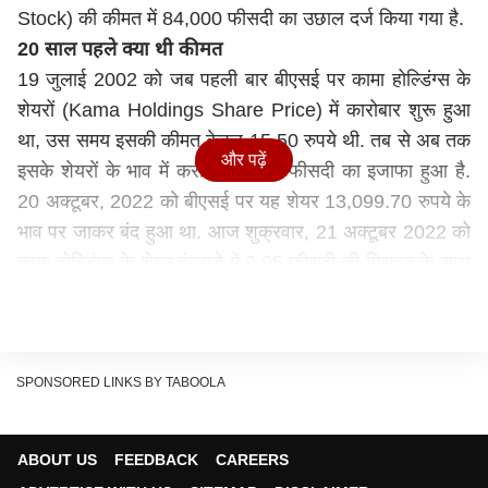
Stock) की कीमत में 84,000 फीसदी का उछाल दर्ज किया गया है.
20 साल पहले क्या थी कीमत
19 जुलाई 2002 को जब पहली बार बीएसई पर कामा होल्डिंग्स के
शेयरों (Kama Holdings Share Price) में कारोबार शुरू हुआ
था, उस समय इसकी कीमत केवल 15.50 रुपये थी. तब से अब तक
और पढ़ें
इसके शेयरों के भाव में करीब 84,414 फीसदी का इजाफा हुआ है.
20 अक्टूबर, 2022 को बीएसई पर यह शेयर 13,099.70 रुपये के
भाव पर जाकर बंद हुआ था. आज शुक्रवार, 21 अक्‍टूबर 2022 को
कामा होल्डिंग्‍स के शेयर इंट्राडे में 0.95 फीसदी की गिरावट के साथ
13,108 रुपये पर कारोबार कर रहे थे.
ऐसे बना करोड़पति
20 साल पहले जिस निवेशक ने इस शेयर में 12 हजार रुपये लगाए
थे और अपने निवेश को बरकरार रखा है, वो आज करोड़पति बनकर
SPONSORED LINKS BY TABOOLA
निकला है. आज उसके 12 हजार रुपये की वैल्‍यू 1 करोड़ रुपये हो
चुकी है. अगर किसी निवेशक ने जुलाई 2002 में कामा होल्डिंग्‍स के
ABOUT US
FEEDBACK
CAREERS
शेयरों में 1 लाख रुपये लगाए थे तो आज उसका निवेश 8 करोड़ 45