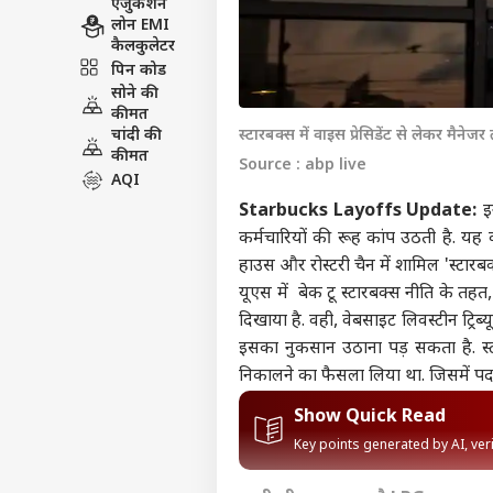
एजुकेशन
लोन EMI
कैलकुलेटर
पिन कोड
सोने की
कीमत
चांदी की
स्टारबक्स में वाइस प्रेसिडेंट से लेकर मैन
कीमत
Source : abp live
AQI
Starbucks Layoffs Update:
इन
कर्मचारियों की रूह कांप उठती है. यह क
हाउस और रोस्टरी चैन में शामिल 'स्टारब
यूएस में बेक टू स्टारबक्स नीति के तह
दिखाया है. वही, वेबसाइट लिवस्टीन ट्रिब्य
इसका नुकसान उठाना पड़ सकता है. स्ट
निकालने का फैसला लिया था. जिसमें पद,
Show Quick Read
Key points generated by AI, ve