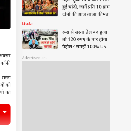
महंगा हुआ सोना और सस्ती
हुई चांदी, जानें प्रति 10 ग्राम
दोनों की आज ताजा कीमत
बिजनेस
रूस से सस्ता तेल बंद हुआ
तो 120 रुपए के पार होगा
पेट्रोल? समझें 100% US
टैरिफ का गणित
 अक्सर
Advertisement
ी कॉफी
रास्ता
ियों को
यों को