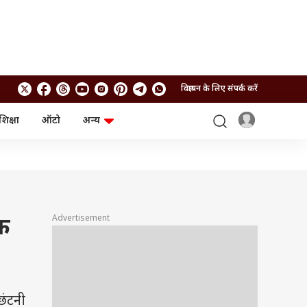
विज्ञापन के लिए संपर्क करें
शिक्षा
ऑटो
अन्य
बिजनेस
लाइफस्टाइल
पर्सनल फाइनेंस
स्वास्थ्य
स्टॉक मार्केट
ट्रैवल
म्यूचुअल फंड्स
फूड
क्रिप्टो
फैशन
आईपीओ
Health and Fitness
Advertisement
तक
फोटो गैलरी
जनरल नॉलेज
वीडियो
छंटनी