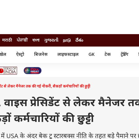
मराठी
ਪੰਜਾਬੀ
বাংলা
ગુજરાતી
நாடு
దేశం
खेल
ऐस्ट्रो
बिजनेस
लाइफस्टाइल
GK
टेक
ट्रेंडिंग
ंजन
ऑटो
खेल
ुड
कार
क्रिकेट
री सिनेमा
टेक्नोलॉजी
शिक्षा
ल सिनेमा
िडेंट से लेकर मैनेजर तक की गई नौकरी, सैकड़ों कर्मचारियों की छुट्टी
मोबाइल
रिजल्ट
्रिटीज
चैटजीपीटी
नौकरी
ी
ी, वाइस प्रेसिडेंट से लेकर मैनेजर 
गैजेट
वेब स्टोरीज
ं कर्मचारियों की छुट्टी
यूटिलिटी न्यूज़
कल्चर
फैक्ट चेक
 USA के अंदर बेक टू स्टारबक्स नीति के तहत बड़े पैमाने पर 