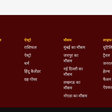
ज़
ऐस्ट्रो
मौसम
लाइफस
राशिफल
मुंबई का मौसम
यूटिलि
ऐस्ट्रो
जयपुर का
ट्रैवल
मौसम
धर्म
जनरल
नई दिल्ली का
हिंदू कैलेंडर
हेल्थ
मौसम
ग्रह गोचर
फैशन
लखनऊ का
ऐग्रक
मौसम
नोएडा का मौसम