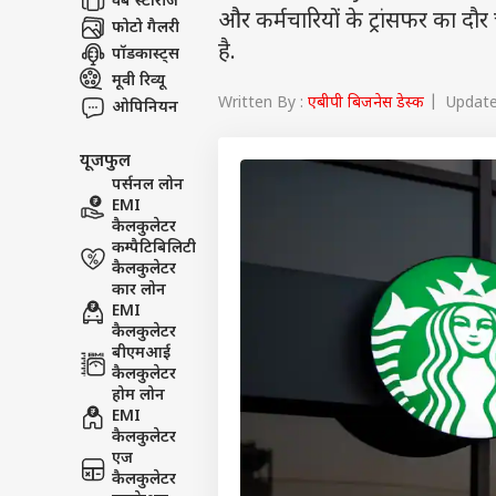
वेब स्टोरीज
और कर्मचारियों के ट्रांसफर का दौर
फोटो गैलरी
है.
पॉडकास्ट्स
मूवी रिव्यू
Written By :
एबीपी बिजनेस डेस्क
| Updated
ओपिनियन
यूजफुल
पर्सनल लोन
EMI
कैलकुलेटर
कम्पैटिबिलिटी
कैलकुलेटर
कार लोन
EMI
कैलकुलेटर
बीएमआई
कैलकुलेटर
होम लोन
EMI
कैलकुलेटर
एज
कैलकुलेटर