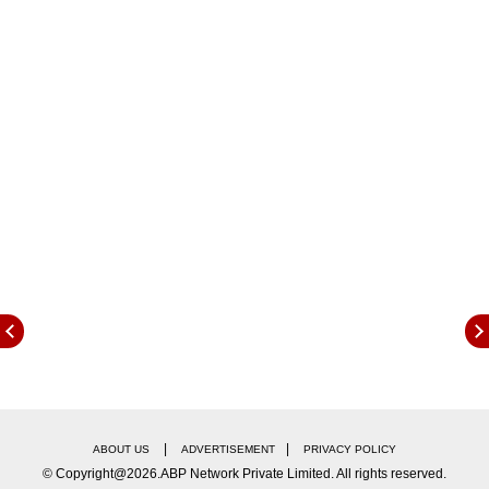
MCX पर सोने-चांदी का हाल
MCX पर 5 जून वाले सोने के कॉन्ट्रैक्ट की कीमत लगभग
971 रुपये गिरकर 1,58,110 रुपये पर पहुंच गई. वहीं चांदी
का जुलाई वायदा लगभग 4,700 रुपये टूटकर 2,72,008
रुपये पर ट्रेड करता दिखाई दिया. एक्सपर्ट्स का कहना है कि
आने वाले दिनों में सोने-चांदी की कीमतें अमेरिका-ईरान तनाव,
डॉलर इंडेक्स और रुपये की स्थिति पर निर्भर करेंगी.
|
|
ABOUT US
ADVERTISEMENT
PRIVACY POLICY
Continues below advertisement
© Copyright@2026.ABP Network Private Limited. All rights reserved.