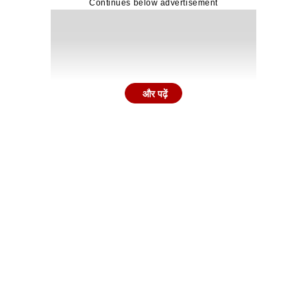
Continues below advertisement
और पढ़ें
24 कैरेट की कीमत (प्रति 10 ग्राम)
1,58,820 रुपये
1,58,760 रुपये
1,59,030 रुपये