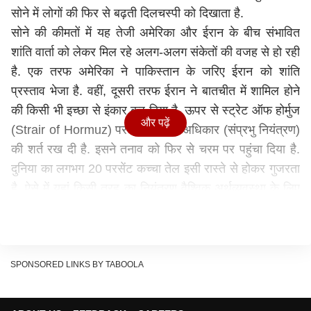
सोने में लोगों की फिर से बढ़ती दिलचस्पी को दिखाता है.
सोने की कीमत
ों में यह तेजी अमेरिका और ईरान के बीच संभावित
शांति वार्ता को लेकर मिल रहे अलग-अलग संकेतों की वजह से हो रही
है. एक तरफ अमेरिका ने पाकिस्तान के जरिए ईरान को शांति
प्रस्ताव भेजा है. वहीं, दूसरी तरफ ईरान ने बातचीत में शामिल होने
की किसी भी इच्छा से इंकार कर दिया है. ऊपर से स्ट्रेट ऑफ होर्मुज
और पढ़ें
(Strair of Hormuz) पर अपना पूरा अधिकार (संप्रभु नियंत्रण)
की शर्त रख दी है. इसने तनाव को फिर से चरम पर पहुंचा दिया है.
दुनिया का लगभग 20 परसेंट कच्चा तेल इसी रास्ते से होकर गुजरता
है. ऐसे में यहां किसी तरह का नियंत्रण वैश्विक अर्थव्यवस्था के लिए
चिंताजनक है.
24 कैरेट
आज सोने की कीमत
आज 24 कैरेट सोने की कीमत प्रति ग्राम 14689 रुपये है, जो कल
SPONSORED LINKS BY TABOOLA
के 14667 रुपये से 22 रुपये ज्यादा है. वहीं, 176 रुपये के इजाफे
के साथ आज 8 ग्राम 24 कैरेट सोने की कीमत 1,17,512 रुपये है.