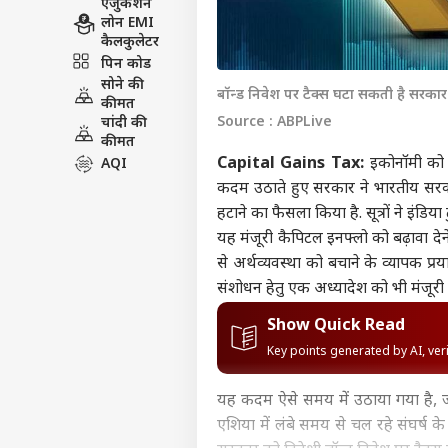
एजुकेशन
लोन EMI
कैलकुलेटर
पिन कोड
सोने की
बॉन्ड निवेश पर टैक्स घटा सकती है सरकार
कीमत
Source : ABPLive
चांदी की
कीमत
Capital Gains Tax:
इकोनॉमी को ल
AQI
कदम उठाते हुए सरकार ने भारतीय सरकारी
हटाने का फैसला किया है. सूत्रों ने इंडिया 
यह मंजूरी कैपिटल इनफ्लो को बढ़ावा देन
से अर्थव्यवस्था को बचाने के व्यापक प्र
संशोधन हेतु एक अध्यादेश को भी मंजूरी दी
Show Quick Read
Key points generated by AI, ve
यह कदम ऐसे समय में उठाया गया है, जब
एशिया में लंबे समय से चल रहे संघर्ष क