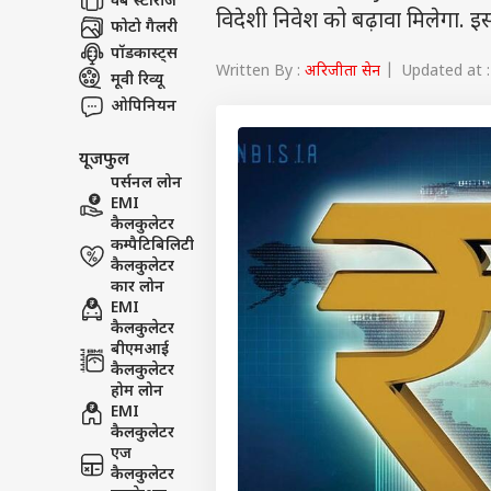
वेब स्टोरीज
विदेशी निवेश को बढ़ावा मिलेगा. 
फोटो गैलरी
पॉडकास्ट्स
Written By :
अरिजीता सेन
| Updated at :
मूवी रिव्यू
ओपिनियन
यूजफुल
पर्सनल लोन
EMI
कैलकुलेटर
कम्पैटिबिलिटी
कैलकुलेटर
कार लोन
EMI
कैलकुलेटर
बीएमआई
कैलकुलेटर
होम लोन
EMI
कैलकुलेटर
एज
कैलकुलेटर