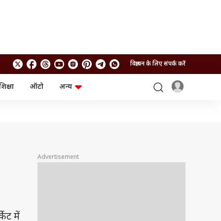
विज्ञापन के लिए संपर्क करें
शिक्षा
ऑटो
अन्य
बिजनेस
लाइफस्टाइल
पर्सनल फाइनेंस
स्वास्थ्य
स्टॉक मार्केट
ट्रैवल
म्यूचुअल फंड्स
फूड
क्रिप्टो
फैशन
आईपीओ
Health and Fitness
Advertisement
फोटो गैलरी
जनरल नॉलेज
वीडियो
ेट में