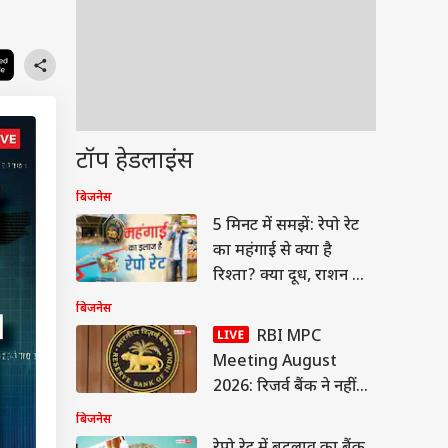
टॉप हेडलाइंस
बिजनेस
5 मिनट में समझें: रेपो रेट
का महंगाई से क्या है
रिश्ता? क्या दूध, राशन और
रोजमर्रा का सामान हो
बिजनेस
जाता है सस्ता?
RBI MPC
Meeting August
2026: रिजर्व बैंक ने नहीं
बदला रेपो रेट, 5.25% पर
बिजनेस
रखा बरकरार