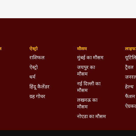
ywhere - Download ABPLIVE on
Android
and
iOS
now!
ज़
ऐस्ट्रो
मौसम
लाइफस
राशिफल
मुंबई का मौसम
यूटिलि
ऐस्ट्रो
जयपुर का
ट्रैवल
मौसम
धर्म
जनरल
नई दिल्ली का
हिंदू कैलेंडर
हेल्थ
मौसम
ग्रह गोचर
फैशन
लखनऊ का
ऐग्रक
मौसम
नोएडा का मौसम