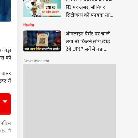
रेपो रेट में बदलाव का बैंक
FD पर असर, सीनियर
सिटीजन्स को फायदा या
नुकसान?
बिजनेस
ऑनलाइन पेमेंट पर चार्ज
लगा तो कितने लोग छोड़
देंगे UPI? सर्वे में बड़ा
क बड़ा
खुलासा
क्स को
Advertisement
के असर
्ट में
पश्चिम
RBI ने