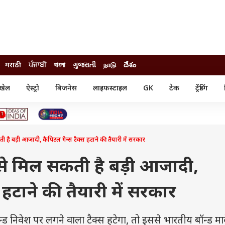
मराठी
ਪੰਜਾਬੀ
বাংলা
ગુજરાતી
நாடு
దేశం
खेल
ऐस्ट्रो
बिजनेस
लाइफस्टाइल
GK
टेक
ट्रेंडिंग
ंजन
ऑटो
खेल
ुड
कार
क्रिकेट
री सिनेमा
टेक्नोलॉजी
शिक्षा
ल सिनेमा
है बड़ी आजादी, कैपिटल गेन्स टैक्स हटाने की तैयारी में सरकार
मोबाइल
रिजल्ट
्रिटीज
चैटजीपीटी
नौकरी
ी
से मिल सकती है बड़ी आजादी,
गैजेट
वेब स्टोरीज
 हटाने की तैयारी में सरकार
यूटिलिटी न्यूज़
कल्चर
फैक्ट चेक
िवेश पर लगने वाला टैक्स हटेगा, तो इससे भारतीय बॉन्ड मार्क