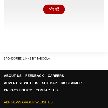
और पढ़ें
SPONSORED LINKS BY TABOOLA
ABOUT US
FEEDBACK
CAREERS
ADVERTISE WITH US
SITEMAP
DISCLAIMER
PRIVACY POLICY
CONTACT US
ये है दिल्ली का सबसे सस्ता कॉस्मेटिक मार्केट
अगर बात करें मार्केट की तो दिल्ली में सबसे बेस्ट जगह है सदर
ABP NEWS GROUP WEBSITES
बाजार, यहां हर चीज बहुत ही कम रेट में आसानी से मिल जाती है.