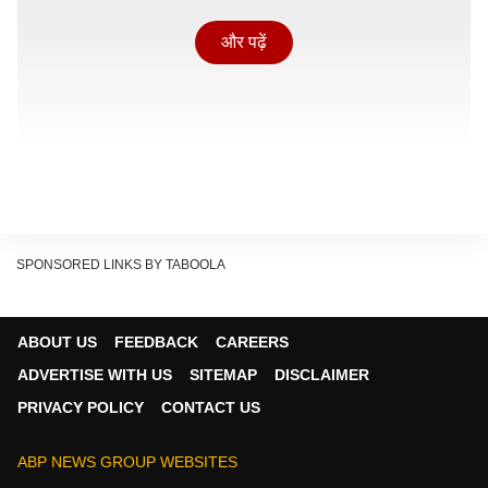
और पढ़ें
SPONSORED LINKS BY TABOOLA
ABOUT US
FEEDBACK
CAREERS
ADVERTISE WITH US
SITEMAP
DISCLAIMER
PRIVACY POLICY
CONTACT US
उड्डयन मंत्री ने एबीपी न्यूज़ से क्या कहा?
एबीपी न्यूज़ के कार्यक्रम इंडिया@ 2047 में केंद्रीय नागरिक
ABP NEWS GROUP WEBSITES
उड्डयन मंत्री राम मोहन नायडू ने बताया, ''एविएशन सेक्टर लोगों के