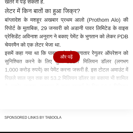
खतरे में पड़ सकती है.
लेटर में किन बातों का हुआ जिक्र?
बांग्लादेश के मशहूर अखबार प्रथम आलो (Prothom Alo) की
रिपोर्ट के मुताबिक, 29 जनवरी को अडानी पावर लिमिटेड के वाइस
प्रेसिडेंट अविनाश अनुराग ने बकाए पेमेंट के भुगतान को लेकर PDB
चेयरमैन को एक लेटर भेजा था.
इसमें कहा गया था कि पावर प्लांट के लगातार रेगुलर ऑपरेशन को
और पढ़ें
सुनिश्चित करने के लिए तुरंत 112.7 मिलियन डॉलर (लगभग
1,000 करोड़ रुपये) का पेमेंट करना जरूरी है. इस टोटल अमाउंट में
पिछले साल जून तक का 53.2 मिलियन डॉलर का बकाया भी शामिल
है. इसके अलावा, अक्टूबर में पावर सप्लाई के लिए 59.6 मिलियन
डॉलर का बकाया भी शामिल है. इस रकम के लिए बार-बार रिक्वेस्ट
करने के बावजूद बांग्लादेश इलेक्ट्रिसिटी बोर्ड अभी तक इसका पेमेंट
करने में नाकाम रहा है.
SPONSORED LINKS BY TABOOLA
बिजली की सप्लाई रूकने पर आ गई बात
बांग्लादेश बिजली विभाग को लिखे पत्र में अडानी ग्रुप ने चेतावनी दी