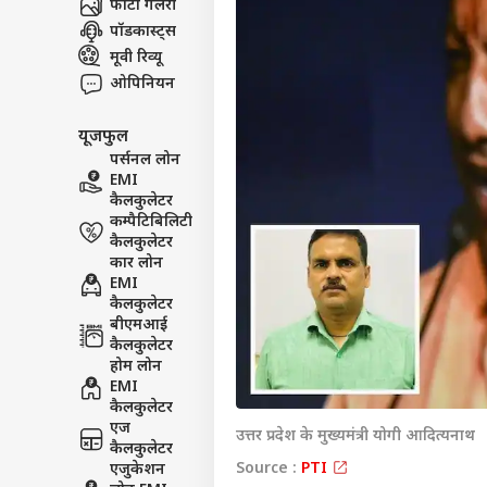
फोटो गैलरी
पॉडकास्ट्स
मूवी रिव्यू
ओपिनियन
यूजफुल
पर्सनल लोन
EMI
कैलकुलेटर
कम्पैटिबिलिटी
कैलकुलेटर
कार लोन
EMI
कैलकुलेटर
बीएमआई
कैलकुलेटर
होम लोन
EMI
कैलकुलेटर
एज
उत्तर प्रदेश के मुख्यमंत्री योगी आदित्यनाथ
कैलकुलेटर
Source :
PTI
एजुकेशन