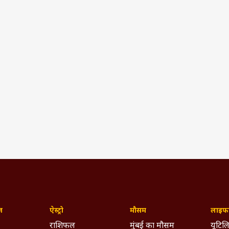
ज़
ऐस्ट्रो
मौसम
लाइफस
राशिफल
मुंबई का मौसम
यूटिलि