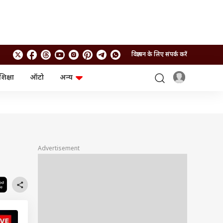
विज्ञापन के लिए संपर्क करें
शिक्षा
ऑटो
अन्य
बिजनेस
लाइफस्टाइल
पर्सनल फाइनेंस
स्वास्थ्य
स्टॉक मार्केट
ट्रैवल
म्यूचुअल फंड्स
फूड
क्रिप्टो
फैशन
आईपीओ
Health and Fitness
Advertisement
फोटो गैलरी
जनरल नॉलेज
वीडियो