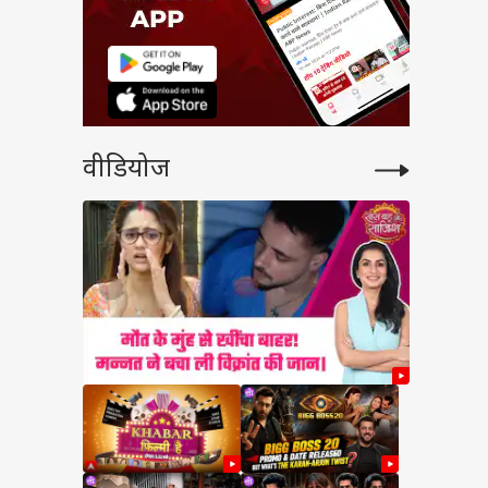
ो जाए,
नता है
ी दावे
वीडियोज