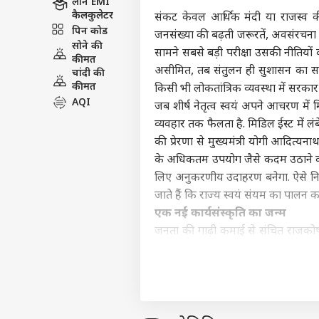
लोन EMI
कैलकुलेटर
संकट केवल आर्थिक मंदी या राजस्व क
पिन कोड
जनसंख्या की बढ़ती जरूरतें, अवसंरचना 
सोने की
सामने सबसे बड़ी परीक्षा उसकी नीतियों
कीमत
असीमित, तब संतुलन ही सुशासन का सबसे
चांदी की
कीमत
किसी भी लोकतांत्रिक व्यवस्था में सरका
AQI
जब शीर्ष नेतृत्व स्वयं अपने आचरण मे
व्यवहार तक फैलता है. मिडिल ईस्ट में लंब
की प्रेरणा से मुख्यमंत्री योगी आदित्य
के अधिकतम उपयोग जैसे कदम उठाने का 
लिए अनुकरणीय उदाहरण बनेगा. ऐसे निर
जाते हैं कि राज्य स्वयं संयम का पालन क
एक नई कार्यसंस्कृति का जन्म
जनता की गाढ़ी कमाई से संचित राजकोष 
विश्व अर्थव्यवस्था की धीमी होती रफ्ता
है, तब सरकारी खर्चों में कटौती महज एक प्
समेत मंत्रियों के फ्लीट में 50 प्रतिशत 
हतोत्साहित करना, पीएनजी, मेट्रो औ