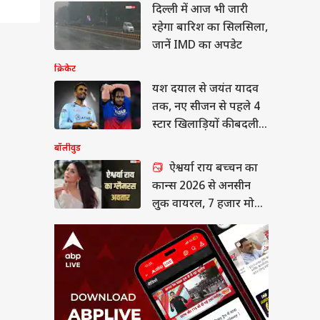
ऐश्वर्या राय बच्चन का
बचेगा,
दिल्ली में आज भी जारी
्स 2026 से अनसीन
रण है.
रहेगा बारिश का सिलसिला,
 वायरल, 7 हजार मोती
नोलॉजी
 अब भी
 स्ट्रैपलेस गाउन में ढाया
जानें IMD का अपडेट
र
क्रिकेट
यश दयाल से जयंत यादव
तरह के
तक, नए सीजन से पहले 4
में एक
 Type क्या है, कैसे
स्टार खिलाड़ियों की बदली
ालांकि
क सेटिंग से बढ़ जाती
ंटरनेट स्पीड?
टीम
 तंत्र
बॉलीवुड
ल्प एक
ऐश्वर्या राय बच्चन का
रूप से
कान्स 2026 से अनसीन
लुक वायरल, 7 हजार मोती
वाले स्ट्रैपलेस गाउन में ढाया
है, एक
कहर
जिस पर
रों से
और यही
 स्थिर