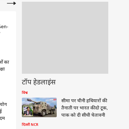
ाने की
ारी और
र होने
 साधता
 Gen-
?
 जब आम
को अलग
 जन से
ओं का
्ययिता
क्षा
किफायत
टॉप हेडलाइंस
विश्व
विपरीत
वुड
सीमा पर चीनी हथियारों की
पान की
हयोग
तैनाती पर भारत की दो टूक,
खुद को
नई
पाक को दी सीधी चेतावनी
मंत्री
कदम
्चे की
दिल्ली NCR