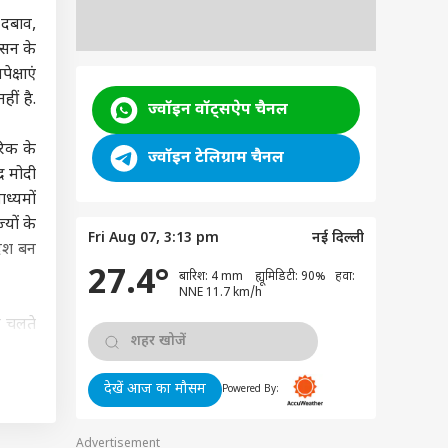
 दबाव,
ासन के
क्षाएं
ीं है.
ज्वॉइन वॉट्सऐप चैनल
रिक के
ज्वॉइन टेलिग्राम चैनल
द्र मोदी
ध्यमों
यों के
Fri Aug 07, 3:13 pm
नई दिल्ली
देश बन
27.4°
बारिश: 4 mm ह्यूमिडिटी: 90% हवा:
NNE 11.7 km/h
े चलते
न चुकी
यमंत्री
देखें आज का मौसम
Powered By:
खरीद को
नों और
Advertisement