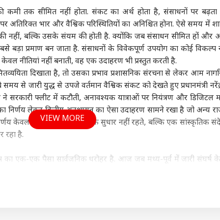
ी कमी तक सीमित नहीं होता. संकट का अर्थ होता है, संसाधनों पर बढ़ता
पर अतिरिक्त भार और वैश्विक परिस्थितियों का अनिश्चित होना. ऐसे समय में श
 की नहीं, बल्कि उसके संयम की होती है. क्योंकि जब संसाधन सीमित हों और अपे
 बड़ा प्रमाण बन जाता है. संसाधनों के विवेकपूर्ण उपयोग का कोई विकल्प नह
र केवल नीतियां नहीं बनाती, वह एक उदाहरण भी प्रस्तुत करती है.
ं मितव्ययिता दिखाता है, तो उसका प्रभाव प्रशासनिक संरचना से लेकर आम नाग
े समय से जारी युद्ध से उपजे वर्तमान वैश्विक संकट को देखते हुए प्रधानमंत्री
नरें
नाथ ने सरकारी फ्लीट में कटौती, अनावश्यक यात्राओं पर नियंत्रण और डिजिटल मा
निर्णय लेकर वित्तीय अनुशासन का ऐसा उदाहरण सामने रखा है जो अन्य राज्
VIEW MORE
्णय केवल तकनीकी या प्रशासनिक सुधार नहीं रहते, बल्कि एक सांस्कृतिक सं
र रहा है.
का एक-एक पैसा सार्वजनिक धरोहर है. आज जब मध्य-पूर्व में जारी संघर्ष क
र और महंगाई राज्य सरकारों के सामने संसाधनों की तंगी एक वास्तविक चुनौती ब
रशासनिक निर्णय नहीं, बल्कि एक गहरी नैतिक जिम्मेदारी है. उत्तर प्रदेश में मुख्
की कटौती, वर्क फ्रॉम होम की संस्कृति को प्रोत्साहन देना, स्वर्ण की अनावश्यक 
र सार्वजनिक परिवहन के उपयोग पर जोर देना और सरकारी बैठकों, सम्मेल