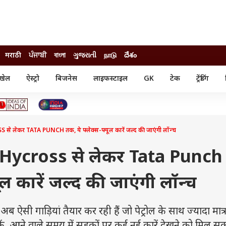
मराठी
ਪੰਜਾਬੀ
বাংলা
ગુજરાતી
நாடு
దేశం
खेल
ऐस्ट्रो
बिजनेस
लाइफस्टाइल
GK
टेक
ट्रेंडिंग
ंजन
ऑटो
खेल
ुड
कार
क्रिकेट
री सिनेमा
टेक्नोलॉजी
शिक्षा
ल सिनेमा
ेकर TATA PUNCH तक, ये फ्लेक्स-फ्यूल कारें जल्द की जाएंगी लॉन्च
मोबाइल
रिजल्ट
्रिटीज
चैटजीपीटी
नौकरी
ी
Hycross से लेकर Tata Punch
गैजेट
वेब स्टोरीज
ूल कारें जल्द की जाएंगी लॉन्च
यूटिलिटी न्यूज़
कल्चर
फैक्ट चेक
सी गाड़ियां तैयार कर रही हैं जो पेट्रोल के साथ ज्यादा मात्रा