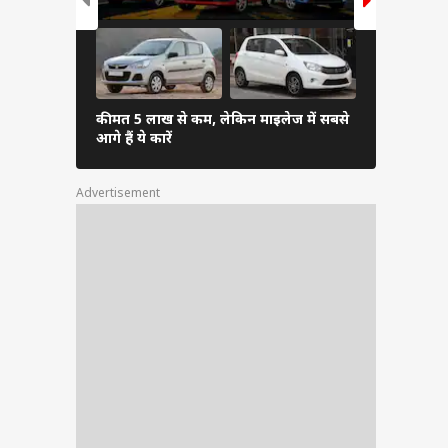
कीमत 5 लाख से कम, लेकिन माइलेज में सबसे
सबसे ज्यादा म
आगे हैं ये कारें
कौन-सी है? ज
Advertisement