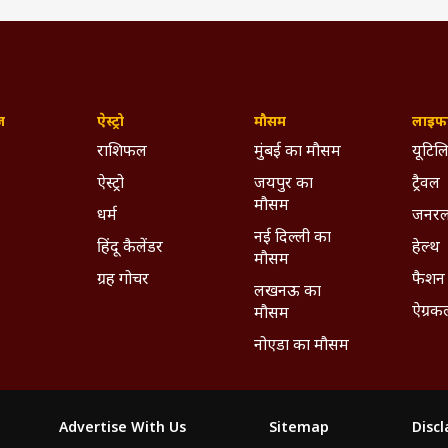
ज़
ऐस्ट्रो
मौसम
लाइफस
राशिफल
मुंबई का मौसम
यूटिलि
ऐस्ट्रो
जयपुर का
ट्रैवल
मौसम
धर्म
जनरल
नई दिल्ली का
हिंदू कैलेंडर
हेल्थ
मौसम
ग्रह गोचर
फैशन
लखनऊ का
ऐग्रक
मौसम
नोएडा का मौसम
Advertise With Us
Sitemap
Disc