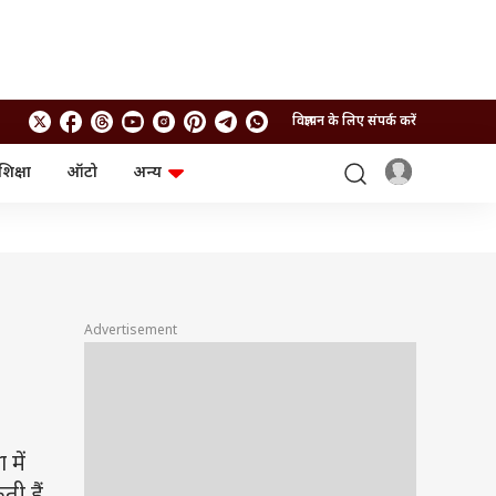
विज्ञापन के लिए संपर्क करें
शिक्षा
ऑटो
अन्य
बिजनेस
लाइफस्टाइल
पर्सनल फाइनेंस
स्वास्थ्य
स्टॉक मार्केट
ट्रैवल
म्यूचुअल फंड्स
फूड
क्रिप्टो
फैशन
आईपीओ
Health and Fitness
Advertisement
फोटो गैलरी
जनरल नॉलेज
वीडियो
 में