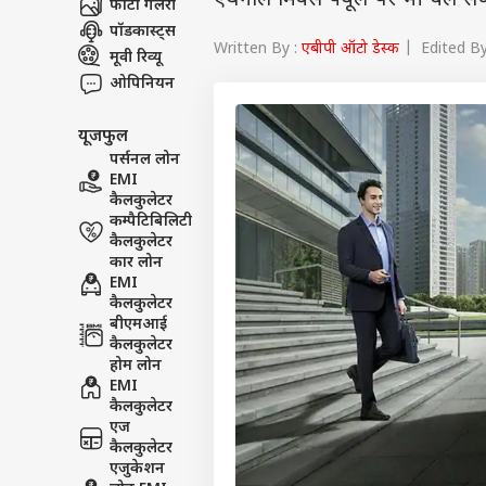
एथेनॉल मिक्स फ्यूल पर भी चल सकें
फोटो गैलरी
पॉडकास्ट्स
Written By :
एबीपी ऑटो डेस्क
| Edited By
मूवी रिव्यू
ओपिनियन
यूजफुल
पर्सनल लोन
EMI
कैलकुलेटर
कम्पैटिबिलिटी
कैलकुलेटर
कार लोन
EMI
कैलकुलेटर
बीएमआई
कैलकुलेटर
होम लोन
EMI
कैलकुलेटर
एज
कैलकुलेटर
एजुकेशन