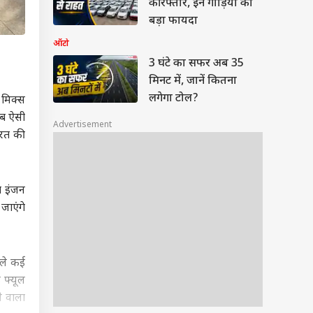
की रफ्तार, इन गाड़ियों को
बड़ा फायदा
ऑटो
3 घंटे का सफर अब 35
मिनट में, जानें कितना
लगेगा टोल?
 मिक्स
अब ऐसी
Advertisement
भारत की
ा इंजन
जाएंगे
हले कई
 फ्यूल
े वाला