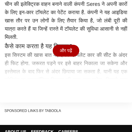
चीन की इलेक्ट्रिक वाहन बनाने वाली कंपनी Seres ने अपनी कारों
के लिए इन-कार टॉयलेट का पेटेंट कराया है. कंपनी ने यह आइडिया
खास तौर पर उन लोगों के लिए तैयार किया है, जो लंबी दूरी की
यात्रा करते हैं या जिन्हें रास्ते में टॉयलेट की सुविधा आसानी से नहीं
मिलती.
कैसे काम करता है यह सिस्टम?
और पढ़ें
इस सिस्टम की खास बात यह है कि टॉयलेट कार की सीट के अंदर
ही फिट होगा. जरूरत पड़ने पर इसे बाहर निकाला जा सकेगा और
इस्तेमाल के बाद फिर से अंदर छिपाया जा सकता है. यानी यह एक
फोल्डिंग या हाइड्रॉलिक सिस्टम की तरह काम करेगा, जिससे कार
के अंदर ज्यादा जगह भी नहीं घिरेगी.
साफ-सफाई और बदबू जैसी समस्याओं को ध्यान में रखते हुए इसमें
खास टेक्नीक का इस्तेमाल किया जाएगा. कंपनी का दावा है कि इसमें
SPONSORED LINKS BY TABOOLA
एडवांस वेस्ट मैनेजमेंट सिस्टम और गंध को कंट्रोल करने के लिए
फिल्टर या दूसरी तकनीक दी जाएगी, ताकि कार के अंदर कोई
परेशानी न हो. चीन की कंपनी Seres ने पिछले साल अप्रैल में गाड़ी
ABOUT US
FEEDBACK
CAREERS