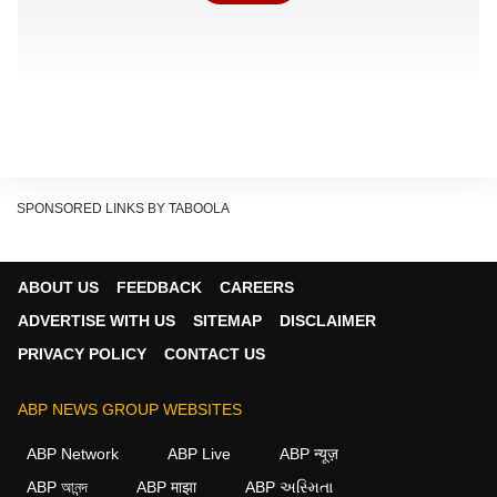
SPONSORED LINKS BY TABOOLA
ABOUT US
FEEDBACK
CAREERS
ऐसी कारें न सिर्फ भीड़भाड़ वाली सड़कों पर आसानी से निकल जाती
ADVERTISE WITH US
SITEMAP
DISCLAIMER
हैं, बल्कि इनकी मेंटेनेंस और फ्यूल खर्च भी कम होता है. इसी को ध्यान
PRIVACY POLICY
CONTACT US
में रखते हुए यहां हम आपको 5 ऐसी कारों के बारे में बताने जा रहे हैं,
जो डेली ऑफिस, मार्केट या शहर में रोजाना इस्तेमाल के लिए
ABP NEWS GROUP WEBSITES
बेहतरीन मानी जाती हैं.
ABP Network
ABP Live
ABP न्यूज़
Tata Punch
ABP আনন্দ
ABP माझा
ABP અસ્મિતા