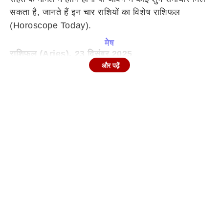
सकता है, जानते हैं इन चार राशियों का विशेष राशिफल
(Horoscope Today).
मेष
राशिफल (Aries), 23 दिसंबर 2025
आज का दिन सोच को ज़मीन पर उतारने का संकेत देता है. 23
और पढ़ें
दिसंबर, मंगलवार को पौष शुक्ल पक्ष की तृतीया तिथि (दोपहर
बाद चतुर्थी) और मकर राशि में स्थित चंद्रमा आपको भावनाओं
से ज़्यादा व्यावहारिक फैसलों की ओर ले जाएगा. आज आप यह
समझने लगेंगे कि किस दिशा में मेहनत करनी है और किन बातों
को फिलहाल रोकना बेहतर है.
सुबह से श्रवण नक्षत्र का प्रभाव रहेगा, जिससे सीखने और
सलाह लेने की प्रवृत्ति बढ़ेगी. दोपहर बाद धनिष्ठा नक्षत्र शुरू
होते ही काम की गति तेज़ हो सकती है, लेकिन जल्दबाज़ी
नुकसान भी करा सकती है.
Career: काम को लेकर गंभीरता बढ़ेगी. जिम्मेदारियां साफ