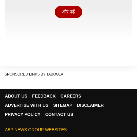
और पढ़ें
SPONSORED LINKS BY TABOOLA
ABOUT US
FEEDBACK
CAREERS
कुंभ साप्ताहिक
राशिफल
(Aquarius Weekly
ADVERTISE WITH US
SITEMAP
DISCLAIMER
Horoscope 2026)
PRIVACY POLICY
CONTACT US
वीक स्टार्टिंग आधुनिक तकनीक, नए विचारों और सामाजिक नेटवर्क
को बढ़ाने वाला रहेगा. इस सप्ताह आपकी सोच पहले से अधिक
ABP NEWS GROUP WEBSITES