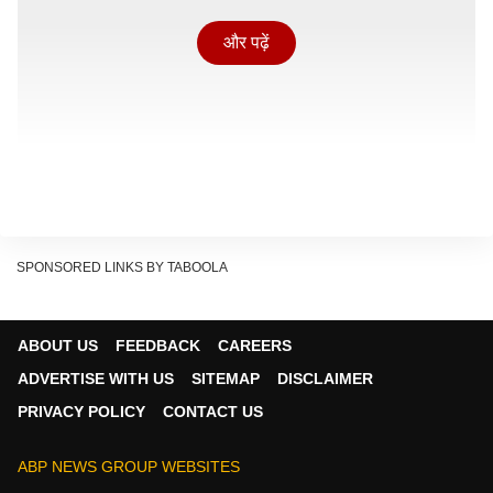
और पढ़ें
SPONSORED LINKS BY TABOOLA
ABOUT US
FEEDBACK
CAREERS
ADVERTISE WITH US
SITEMAP
DISCLAIMER
PRIVACY POLICY
CONTACT US
मेष
राशि – रिश्तों में बढ़ेगा अपनापन
आज प्रेम जीवन में खुशियां बनी रहेंगी. पार्टनर के साथ आपसी समझ
ABP NEWS GROUP WEBSITES
और सम्मान बढ़ेगा, जिससे रिश्ता पहले से ज्यादा मजबूत महसूस होगा.