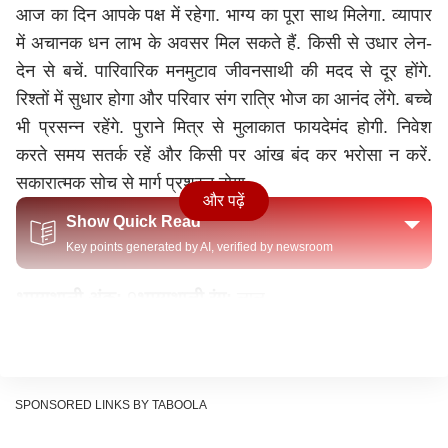
आज का दिन आपके पक्ष में रहेगा. भाग्य का पूरा साथ मिलेगा. व्यापार
में अचानक धन लाभ के अवसर मिल सकते हैं. किसी से उधार लेन-
देन से बचें. पारिवारिक मनमुटाव जीवनसाथी की मदद से दूर होंगे.
रिश्तों में सुधार होगा और परिवार संग रात्रि भोज का आनंद लेंगे. बच्चे
भी प्रसन्न रहेंगे. पुराने मित्र से मुलाकात फायदेमंद होगी. निवेश
करते समय सतर्क रहें और किसी पर आंख बंद कर भरोसा न करें.
सकारात्मक सोच से मार्ग प्रशस्त होगा.
और पढ़ें
Show Quick Read
Key points generated by AI, verified by newsroom
भाग्यशाली अंक:
9
भाग्यशाली रंग:
लाल
उपाय:
हनुमान चालीसा का पाठ करें और गुड़-चना बांटें.
वृष राशि
आज परिवार का पूरा सहयोग मिलेगा. घर के कार्यों में सभी का साथ
SPONSORED LINKS BY TABOOLA
रहेगा. घूमने की योजना बनेगी, जिससे माहौल खुशहाल रहेगा. कोई
मित्र मिलने आएगा जिससे मन हल्का होगा. नौकरीपेशा लोगों को