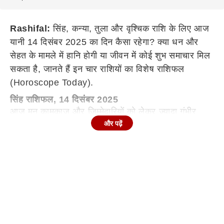
Rashifal:
सिंह, कन्या, तुला और वृश्चिक राशि के लिए आज
यानी 14 दिसंबर 2025 का दिन कैसा रहेगा? क्या धन और
सेहत के मामले में हानि होगी या जीवन में कोई शुभ समाचार मिल
सकता है, जानते हैं इन चार राशियों का विशेष राशिफल
(Horoscope Today).
सिंह राशिफल, 14 दिसंबर 2025
आज मन कामकाज और जिम्मेदारियों को लेकर ज्यादा गंभीर
और पढ़ें
रहेगा. आप चाहते हैं कि चीजें आपकी अपेक्षा के अनुसार हों,
लेकिन परिस्थितियां थोड़ा धैर्य मांगेंगी. आत्मसम्मान और
आलोचना के बीच संतुलन बनाना आज जरूरी होगा. अगर आपने
संयम रखा तो दिन आपको अनुभव और परिपक्वता देकर जाएगा.
दिखावे से ज्यादा व्यावहारिक सोच अपनानी होगी.
Career: कार्यक्षेत्र में दबाव रहेगा, लेकिन नेतृत्व क्षमता दिखाने
का मौका भी मिलेगा.Love: रिश्तों में अहं का टकराव हो सकता