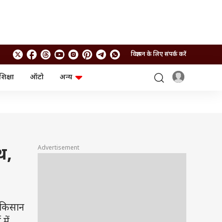
विज्ञापन के लिए संपर्क करें
शिक्षा
ऑटो
अन्य
बिजनेस
लाइफस्टाइल
पर्सनल फाइनेंस
स्वास्थ्य
स्टॉक मार्केट
ट्रैवल
म्यूचुअल फंड्स
फूड
क्रिप्टो
फैशन
आईपीओ
Health and Fitness
Advertisement
थ,
फोटो गैलरी
जनरल नॉलेज
वीडियो
 किसान