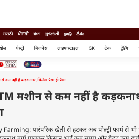
मराठी
ਪੰਜਾਬੀ
বাংলা
ગુજરાતી
நாடு
దేశం
खेल
ऐस्ट्रो
बिजनेस
लाइफस्टाइल
GK
टेक
ट्रेंडिंग
ंजन
ऑटो
खेल
ुड
कार
क्रिकेट
री सिनेमा
टेक्नोलॉजी
शिक्षा
ल सिनेमा
े कम नहीं है कड़कनाथ, मिलेगा पैसा ही पैसा
मोबाइल
रिजल्ट
्रिटीज
चैटजीपीटी
नौकरी
ी
ATM मशीन से कम नहीं है कड़कना
गैजेट
वेब स्टोरीज
ा
यूटिलिटी न्यूज़
कल्चर
फैक्ट चेक
rming: पारंपरिक खेती से हटकर अब पोल्ट्री फार्म से भी