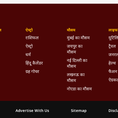
ज़
ऐस्ट्रो
मौसम
लाइफस
राशिफल
मुंबई का मौसम
यूटिलि
ऐस्ट्रो
जयपुर का
ट्रैवल
मौसम
धर्म
जनरल
नई दिल्ली का
हिंदू कैलेंडर
हेल्थ
मौसम
ग्रह गोचर
फैशन
लखनऊ का
ऐग्रक
मौसम
नोएडा का मौसम
Advertise With Us
Sitemap
Disc