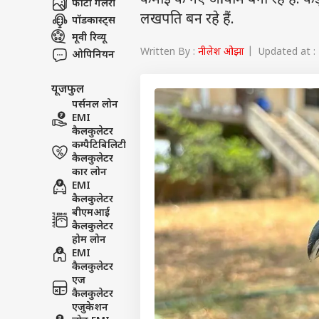
कमाई के नए आयाम बना रहे हैं. क
फोटो गैलरी
लखपति बन रहे हैं.
पॉडकास्ट्स
मूवी रिव्यू
Written By :
नीलेश ओझा
| Updated at : 
ओपिनियन
यूजफुल
पर्सनल लोन
EMI
कैलकुलेटर
कम्पैटिबिलिटी
कैलकुलेटर
कार लोन
EMI
कैलकुलेटर
बीएमआई
कैलकुलेटर
होम लोन
EMI
कैलकुलेटर
एज
कैलकुलेटर
एजुकेशन