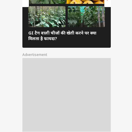
GI टैग वाली चीजों की खेती करने पर क्या
खेत पर कोल्
मिलता है फायदा?
मिलती है सब्
Advertisement