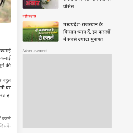
प्रोसेस
एग्रीकल्चर
मध्यप्रदेश-राजस्थान के
किसान ध्यान दें, इन फसलों
में सबसे ज्यादा मुनाफा
न कमाई
Advertisement
ल कमाई
्गे की
न बहुत
ानी घर
रूरत ह
ं करने
 जिसके