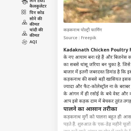
लोन EMI
कैलकुलेटर
पिन कोड
सोने की
कीमत
चांदी की
कड़कनाथ पोल्ट्री फार्मिंग
कीमत
Source : Freepik
AQI
Kadaknath Chicken Poultry
के नए आयाम बना रहे हैं और बिजनेस 
का सबसे धांसू जरिया बन चुका है. जि
बाजार में इतनी जबरदस्त डिमांड है कि 
कड़कनाथ की सबसे बड़ी खासियत इसका पूर
ज्यादा और फैट-कोलेस्ट्रॉल ना के बराबर 
के आंगन में ही रसोई के बचे वेस्ट औ
आप इसे कड़क दाम में बेचकर तुरंत तगड़ा
पालने का आसान तरीका
कड़कनाथ मुर्गे को पालना बहुत ही आस
पड़ते हैं. शुरुआत के एक-डेढ़ महीने चू