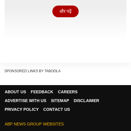
और पढ़ें
SPONSORED LINKS BY TABOOLA
ABOUT US
FEEDBACK
CAREERS
ADVERTISE WITH US
SITEMAP
DISCLAIMER
वैसे ही इन पौधों को भी समय-समय पर अटेंशन चाहिए. घर के अंदर
PRIVACY POLICY
CONTACT US
रहने वाले पौधों को खेतों जैसा नेचुरल माहौल नहीं मिलता. इसलिए
उनमें स्ट्रेस और बीमारियां जल्दी घर कर लेती हैं. अगर आप भी
ABP NEWS GROUP WEBSITES
अपने घर की हरियाली को बचाना चाहते हैं. तो इस खास दिन पर