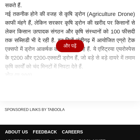
सकते हैं.
नई तकनीक होने की वजह से कृषि ड्रोन (Agriculture Drone)
काफी मंहगे हैं, लेकिन सरकार कृषि ड्रोन की खरीद पर किसानों से
लेकर किसान उत्पादक संगठन और कृषि संस्थानों को 100 फीसदी
तक सब्सिडी भी दे रही है. इन दिनों चंडीगढ़ में आयोजित एग्रो टेक
और पढ़ें
एक्सपो में ड्रोन आकर्षक का केंद्र बन रहे हैं. ये एस्ट्रिया एयरोस्पेस
के ए200 और ए200-एक्सटी ड्रोन हैं, जो बड़े से बड़े दायरे में तमाम
कृषि कार्यों को चंद मिनटों में निपटा देते हैं.
ड्रोन (ए 200)
कृषि ड्रोन का ये मॉडल खेतों के 2डी सर्वे के लिए बनाया गया है,
जिसमें 24.1 एमपी का आरजीबी इमेज कैमरा और जीपीएस भी
इंस्टॉल किया है. इस ड्रोन की मदद से खेत की बाउंड्री की मैपिंग,
फसल के विकास और सेहत की जानकारी देता है, हालांकि ऊंचाई पर
SPONSORED LINKS BY TABOOLA
मोबाइल टावर के इंस्पेक्शन, लैंड सर्वे और माइनिंग की पहचान के लिए
भी इस कृषि ड्रोन का इस्तेमाल कर सकते हैं.
ABOUT US
FEEDBACK
CAREERS
ये ड्रोन स्पीड 36 किमी प्रति घंटा की स्पीड से 2 किमी की रेंज को