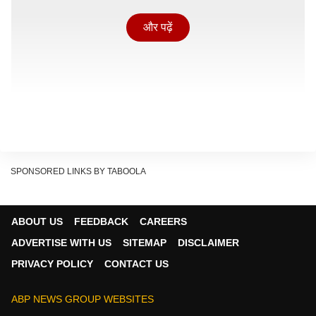
और पढ़ें
SPONSORED LINKS BY TABOOLA
ABOUT US
FEEDBACK
CAREERS
ADVERTISE WITH US
SITEMAP
DISCLAIMER
सही योजना और सही बिजनेस आइडिया के साथ किसान स्थायी और
PRIVACY POLICY
CONTACT US
लंबी इनकम कमा सकते हैं. तो आइए आज हम आपको बताते हैं कि
कम लागत में कौन से एग्रीकल्चर बिजनेस शुरू कर सकते हैं, जो
ABP NEWS GROUP WEBSITES
2026 में बहुत ही फायदेमंद हो सकते हैं.